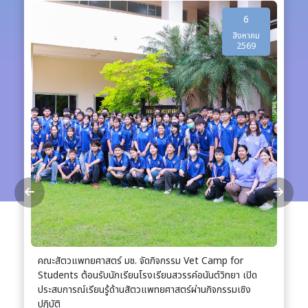
6
สิงหาคม
2569
จกรรม Vet Camp for
คณะสัตวแพทยศาสตร์ มช. ขยายเครือข่าย
ยนสวรรค์อนันต์วิทยา เปิด
นานาชาติ ร่วมถ่ายทอดองค์ความรู้และต่
ศาสตร์ผ่านกิจกรรมเชิง
สาธารณรัฐประชาชนจีน