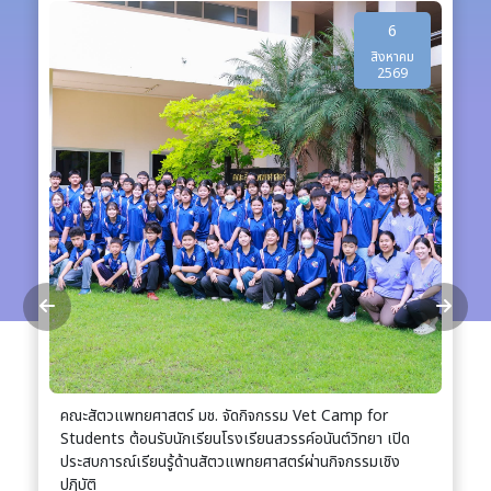
6
สิงหาคม
2569
ิจกรรม Vet Camp for
คณะสัตวแพทยศาสตร์ มช. ขยายเครือข่าย
ยนสวรรค์อนันต์วิทยา เปิด
นานาชาติ ร่วมถ่ายทอดองค์ความรู้และต่
ยศาสตร์ผ่านกิจกรรมเชิง
สาธารณรัฐประชาชนจีน