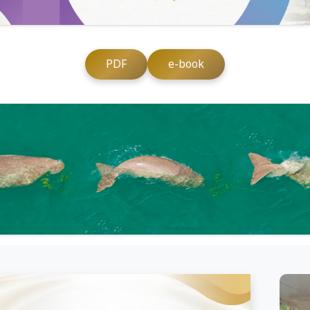
PDF
e-book