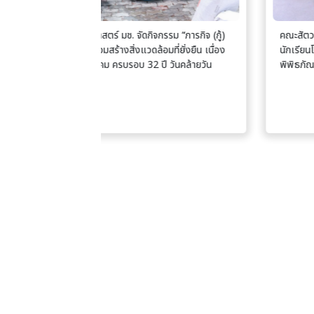
รรม “ภารกิจ (กู้)
คณะสัตวแพทยศาสตร์ มช. ต้อนรับคณะครูและ
ล้อมที่ยั่งยืน เนื่อง
นักเรียนโรงเรียนเทศบาลหนองตองวิทยา เยี่ยมชม
ปี วันคล้ายวัน
พิพิธภัณฑ์กายวิภาคและพยาธิวิทยาทางสัตวแพทย