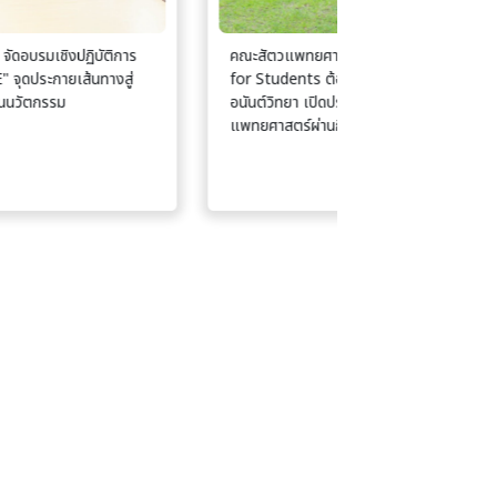
ะสัตวแพทยศาสตร์ มช. จัดกิจกรรม Vet Camp
คณะสัตวแพทยศาสตร์
r Students ต้อนรับนักเรียนโรงเรียนสวรรค์
มือระดับนานาชาติ ร
ันต์วิทยา เปิดประสบการณ์เรียนรู้ด้านสัตว
อดงานวิจัย ณ สาธา
ทยศาสตร์ผ่านกิจกรรมเชิงปฏิบัติ